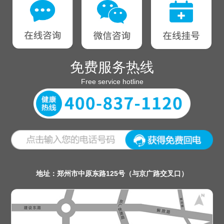
免费服务热线
Free service hotline
地址：郑州市中原东路125号（与京广路交叉口）