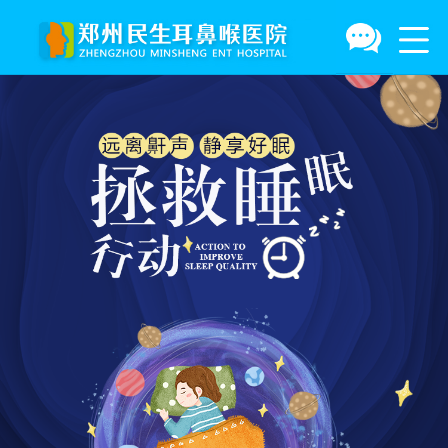
医院简介
人工耳蜗
鼻窦炎
慢性咽炎
成人鼾症
小儿腺样体肥大
甲亢
鼻中隔偏曲
咽喉囊肿
来院路线
外耳再造
鼻息肉
声带小结
小儿鼾症
小儿中耳炎
甲状腺囊肿
鼻综合整形
鼻咽炎
楼层分布
耳鸣
鼻中隔偏曲
声带息肉
小儿鼻窦炎
甲状舌管囊肿
小耳畸形
会厌炎
就医指南
耳聋
过敏性鼻炎
腺样体肥大
小儿扁桃体肥大
鳃裂瘘管
外耳再造
鼻咽癌
中耳炎
急慢性鼻炎
扁桃体炎
甲状腺
鼻窦囊肿
美尼尔综合症
鼻甲肥大
咽喉炎
腮腺炎
腮腺肿瘤
鼓膜穿孔
泪囊炎
外耳道炎