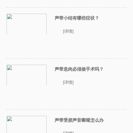
声带小结有哪些症状？
[详情]
声带息肉必须做手术吗？
[详情]
声带受损声音嘶哑怎么办