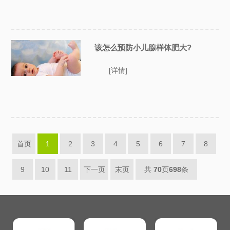
该怎么预防小儿腺样体肥大?
[详情]
首页
1
2
3
4
5
6
7
8
9
10
11
下一页
末页
共
70
页
698
条