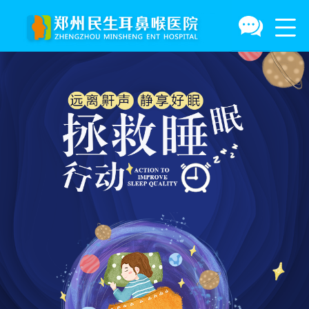
医院简介
人工耳蜗
鼻窦炎
慢性咽炎
成人鼾症
小儿腺样体肥大
甲亢
鼻中隔偏曲
咽喉囊肿
来院路线
外耳再造
鼻息肉
声带小结
小儿鼾症
小儿中耳炎
甲状腺囊肿
鼻综合整形
鼻咽炎
楼层分布
耳鸣
鼻中隔偏曲
声带息肉
小儿鼻窦炎
甲状舌管囊肿
小耳畸形
会厌炎
就医指南
耳聋
过敏性鼻炎
腺样体肥大
小儿扁桃体肥大
鳃裂瘘管
外耳再造
鼻咽癌
中耳炎
急慢性鼻炎
扁桃体炎
甲状腺
鼻窦囊肿
美尼尔综合症
鼻甲肥大
咽喉炎
腮腺炎
腮腺肿瘤
鼓膜穿孔
泪囊炎
外耳道炎